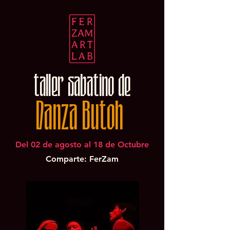
taller sabatino de
Danza Butoh
Del 02 de agosto
al 18 de Octubre
Comparte: FerZam