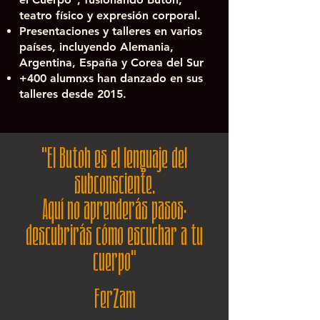
teatro físico y expresión corporal.
Presentaciones y talleres en varios
países, incluyendo Alemania,
Argentina, España y Corea del Sur
+400 alumnxs han danzado en sus
talleres desde 2015.
"El Butoh es el lenguaje del
subconsciente.
Aquí no aprenderás pasos:
descubrirás cómo escuchar a tu
cuerpo"
FerZam